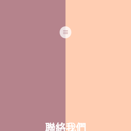
Skip
MAIN
to
MENU
content
聯絡我們